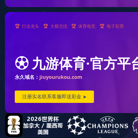
产品展示
/ PRODUCTS PLAY
产品分类
/ PRODUCT
交直流电阻箱
查看全部产品