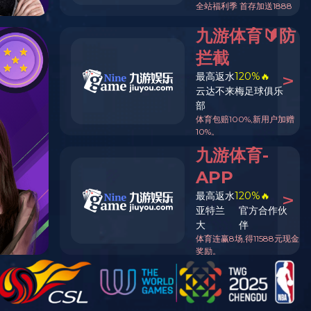
>
产品展示
> >
交直流电阻箱
>
ZX38D交/直流标准电阻箱
8D交/直流标准电阻箱
ZX38D交/直流标准电阻箱用于直流电路中作精密调节电阻用，或作检
温度计的标准量具用，适合工厂、学校和科研单位作测量及其它直流
验之用。
号：
厂商性质：
生产厂家
间：
2025-02-11
访问量：
1612