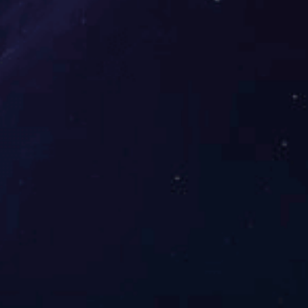
省份：
详细地址：
补充说明：
验证码：
请输入计算结果（填
篇：
ZX17-2交/直流电阻箱厂家